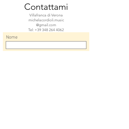
Contattami
Villafranca di Verona
michelacordioli.music
@gmail.com
Tel: +39 348 264 4062
Nome
Email
Oggetto
Messaggio