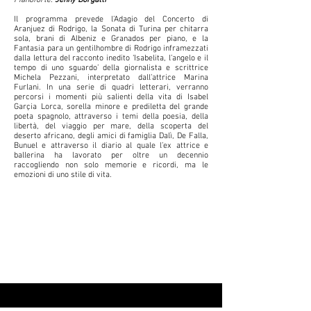
Pianoforte:
Jenny Borgatti
Il programma prevede l’Adagio del Concerto di
Aranjuez di Rodrigo, la Sonata di Turina per chitarra
sola, brani di Albeniz e Granados per piano, e la
Fantasia para un gentilhombre di Rodrigo inframezzati
dalla lettura del racconto inedito ‘Isabelita, l’angelo e il
tempo di uno sguardo’ della giornalista e scrittrice
Michela Pezzani, interpretato dall’attrice Marina
Furlani. In una serie di quadri letterari, verranno
percorsi i momenti più salienti della vita di Isabel
Garçia Lorca, sorella minore e prediletta del grande
poeta spagnolo, attraverso i temi della poesia, della
libertà, del viaggio per mare, della scoperta del
deserto africano, degli amici di famiglia Dalì, De Falla,
Bunuel e attraverso il diario al quale l’ex attrice e
ballerina ha lavorato per oltre un decennio
raccogliendo non solo memorie e ricordi, ma le
emozioni di uno stile di vita.