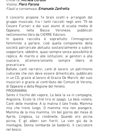
Chitarra:
Michela Cordioli
Violino:
Piero Parona
Flauti e cornamusa:
Emanuele Zanfretta
Il concerto propone 14 brani scelti e arrangiati dal
gruppo musicale, tra i tanti raccolti negli anni ’70 da
Cesare Furnari e dai suoi alunni di scuola media di
Oppeano, nella Bassa Veronese, pubblicati
nell’omonimo libro da CIERRE Edizioni.
In questa raccolta è soprattutto l’immaginario
femminile a parlare, cioè quella componente della
società patriarcale abituata sostanzialmente a subire,
sopportare, ubbidire, quasi sempre senza possibilità di
replica. Al marito e alle istituzioni, ai genitori e alla
suocera, all’amore/amante sempre libero di
prevaricare.
Ballate, canti narrativi, canti di lavoro: un patrimonio
culturale che non deve essere dimenticato, pubblicato
in un CD, grazie al lavoro di Grazia De Marchi, dei suoi
musicisti e grazie al contributo dei Comuni di Verona,
di Oppeano e della Regione del Veneto.
PROGRAMMA
Sento il fischio del vapore, La bela la va in campagna,
Angiolina, Ecolo là ch’el tira el spago, La bela violeta,
Canti delle mondine: A la matina il late fredo, Mamma
mia che treno lungo, O mamma mia non piangere,
Mamma de la mia mamma, Un bel giorno del mese di
Aprile, L’inglesa, Le rondinelle, Quando ero picina
picina, E gli alberi son fioriti, La vien giù da le
montagne, Donna lombarda (al baldorè), Il cacciatore
nel bosco.