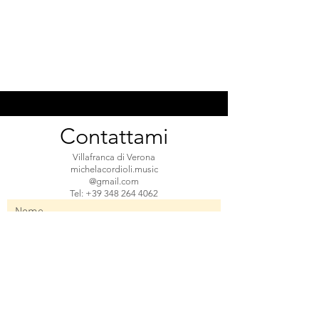
Contattami
Villafranca di Verona
michelacordioli.music
@gmail.com
Tel: +39 348 264 4062
Nome
Email
Oggetto